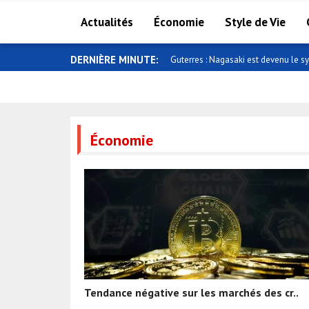
Actualités
Économie
Style de Vie
DERNIÈRE MINUTE:
Guterres : Nagasaki est devenu le s
Économie
Tendance négative sur les marchés des cr..