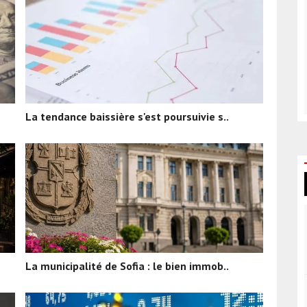
La tendance baissière s'est poursuivie s..
La municipalité de Sofia : le bien immob..