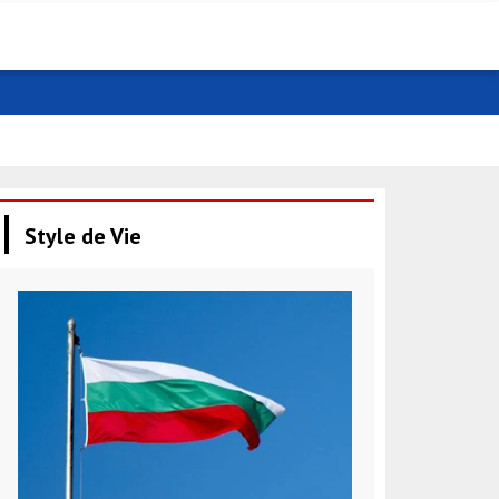
Harris : Une 
Style de Vie