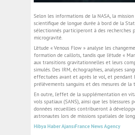
Selon les informations de la NASA, la missi
scientifique de longue durée à bord de la Stat
sélectionnés participeront à des recherches p
microgravité.
L’étude « Venous Flow » analyse les changemen
formation de caillots, tandis que l’étude « Ma
aux transitions gravitationnelles et leurs com
simulés. Des IRM, échographies, analyses sang
effectuées avant et après le vol, et pendant l
prélèvements sanguins et des mesures de la te
En outre, l’effet de la supplémentation en vi
vols spatiaux (SANS), ainsi que les blessures po
données recueillies contribueront à développe
astronautes lors de missions spatiales de lon
Hibya Haber Ajansı
France News Agency