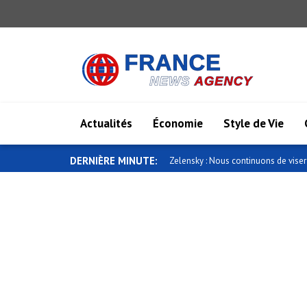
Actualités
Économie
Style de Vie
DERNIÈRE MINUTE:
Zelensky : Nous continuons de viser 