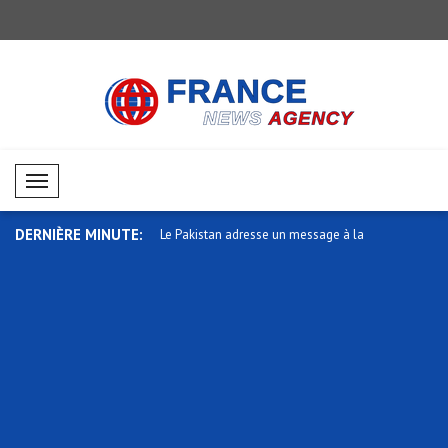
Mobil Menü
DERNIÈRE MINUTE:
'Estonie est aux côtés du
Le Pakistan adresse un message à la
Wong : Nou
Côte..
parten..