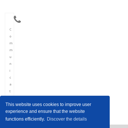
C
o
m
m
u
n
i
c
a
t
i
This website uses cookies to improve user
o
experience and ensure that the website
n
functions efficiently.
Discover the details