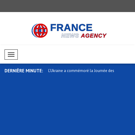
Mobil Menü
DERNIÈRE MINUTE:
a commémoré la Journée des
Zelensky : Les sanctions contre les
L’expositio
comp..