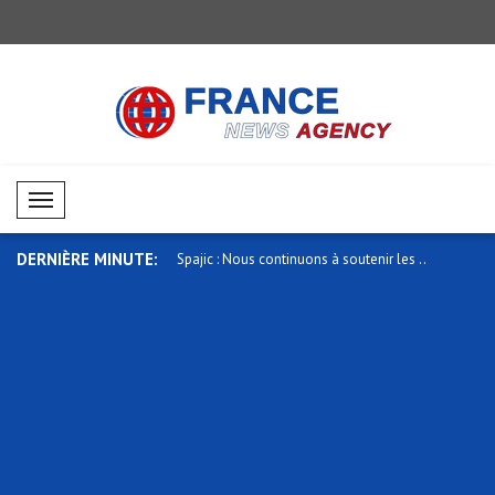
Mobil Menü
DERNIÈRE MINUTE:
XRP ..
Spajic : Nous continuons à soutenir les ..
Trump : Les auteurs des fuites son
rech..