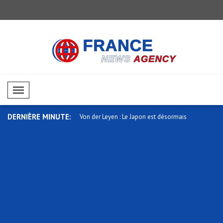
Mobil Menü
DERNIÈRE MINUTE:
st entretenu par téléphone
Von der Leyen : Le Japon est désormais
Message de
o..
..