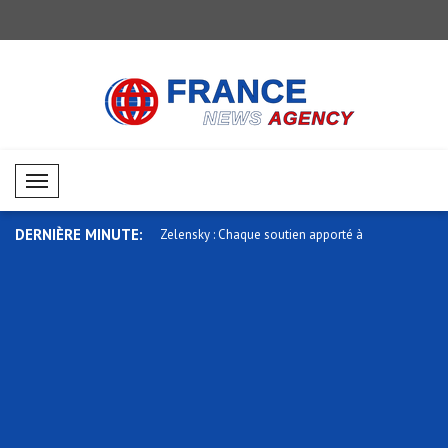
Mobil Menü
DERNIÈRE MINUTE:
urope doit assumer un rôle
Zelensky : Chaque soutien apporté à
Stubb : Le
l'Uk..
l'Ukra..