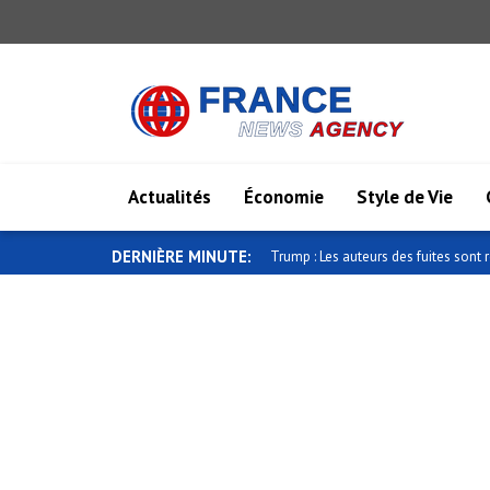
Actualités
Économie
Style de Vie
DERNIÈRE MINUTE:
Trump : Les auteurs des fuites sont r