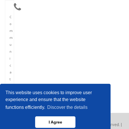
C
o
m
m
u
n
i
c
a
t
i
This website uses cookies to improve user
o
experience and ensure that the website
n
functions efficiently.
Discover the details
I Agree
Copyright © 2023 France News Agency. All rights reserved. |