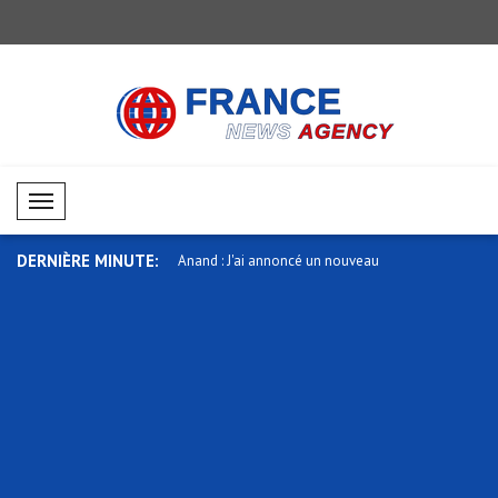
Mobil Menü
DERNIÈRE MINUTE:
s les membres du Forum des
Anand : J'ai annoncé un nouveau
Trump : Co
financem..
rumeur..