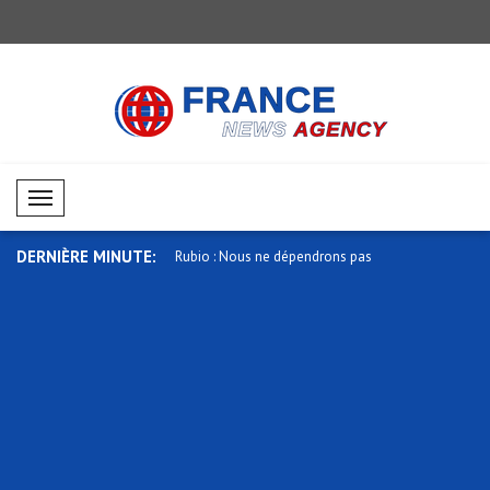
Mobil Menü
DERNIÈRE MINUTE:
s contre les navires
Rubio : Nous ne dépendrons pas
Wadephul a
d'autres ..
pression..