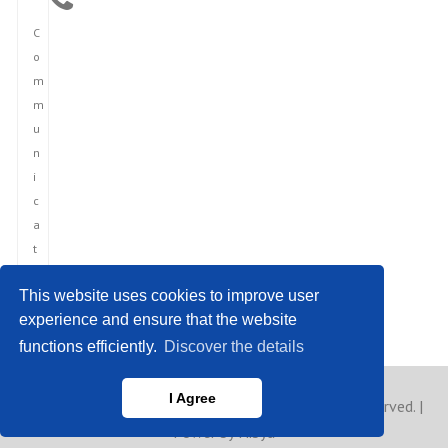
C
o
m
m
u
n
i
c
a
t
i
This website uses cookies to improve user
o
experience and ensure that the website
n
functions efficiently.
Discover the details
I Agree
Copyright © 2023 France News Agency. All rights reserved. |
Power by Hibya