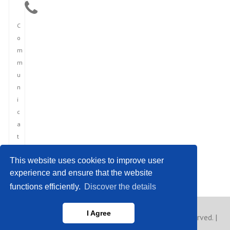
C
o
m
m
u
n
i
c
a
t
i
This website uses cookies to improve user
o
experience and ensure that the website
n
functions efficiently.
Discover the details
I Agree
Copyright © 2023 France News Agency. All rights reserved. |