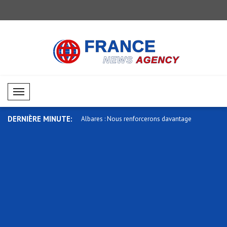
Mobil Menü
DERNIÈRE MINUTE:
ous renforcerons davantage
Sybiha : Nous sommes profondément
Lula : Le 1
attris..
no..